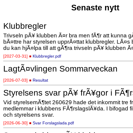
Senaste nytt
Klubbregler
Trivseln pÃ¥ klubben Ã¤r bra men fÃ¶r att kunna 
bÃ¤ttre har styrelsen upprÃ¤ttat klubbregler. LÃ¤s 
du kan hjÃ¤lpa till att gÃ¶ra trivseln pÃ¥ klubben Ã
[2027-03-31]
Klubbregler.pdf
LagtÃ¤vlingen Sommarveckan
[2026-07-03]
Resultat
Styrelsens svar pÃ¥ frÃ¥gor i FÃ¶
Vid styrelsemÃ¶tet 260629 hade det inkommit tre fr
medlemmar i klubbens FÃ¶rslagslÃ¥da. I bifogad fil
och styrelsens svar.
[2026-06-30]
Svar Forslagslada.pdf