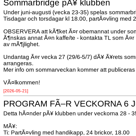
Sommarbridge pÃ¥ klubben
Under juni-augusti (vecka 23-35) spelas sommarbr
Tisdagar och torsdagar kl 18.00, partÃ¤vling med 2
OBSERVERA att kÃ¶ket Ã¤r obemannat under so
Ã¶nskas annat Ã¤n kaffe/te - kontakta TL som Ã¤r 
av mÃ¶jlighet.
Undantag Ã¤r vecka 27 (29/6-5/7) dÃ¥ Ã¥rets so
arrangeras.
Mer info om sommarveckan kommer att publiceras i
VÃ¤lkommen!
[2026-05-21]
PROGRAM FÃ–R VECKORNA 6 Juli
Detta hÃ¤nder pÃ¥ klubben under veckorna 28 - 3
MÃ¥:
Ti: PartÃ¤vling med handikapp, 24 brickor, 18.00