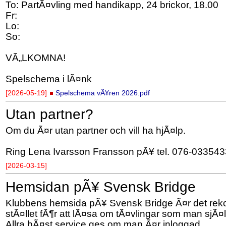
To: PartÃ¤vling med handikapp, 24 brickor, 18.00
Fr:
Lo:
So:
VÃ„LKOMNA!
Spelschema i lÃ¤nk
[2026-05-19]
Spelschema vÃ¥ren 2026.pdf
Utan partner?
Om du Ã¤r utan partner och vill ha hjÃ¤lp.
Ring Lena Ivarsson Fransson pÃ¥ tel. 076-033543
[2026-03-15]
Hemsidan pÃ¥ Svensk Bridge
Klubbens hemsida pÃ¥ Svensk Bridge Ã¤r det r
stÃ¤llet fÃ¶r att lÃ¤sa om tÃ¤vlingar som man sjÃ¤l
Allra bÃ¤st service ges om man Ã¤r inloggad.