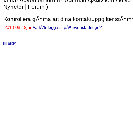
Vi har Ã¤ven ett forum dÃ¤r man sjÃ¤lv kan skriva
Nyheter | Forum )
Kontrollera gÃ¤rna att dina kontaktuppgifter stÃ¤m
[2018-08-19]
VarfÃ¶r logga in pÃ¥ Svensk Bridge?
Till arkiv...