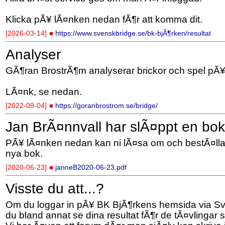
Klicka pÃ¥ lÃ¤nken nedan fÃ¶r att komma dit.
[2026-03-14]
https://www.svenskbridge.se/bk-bjÃ¶rken/resultat
Analyser
GÃ¶ran BrostrÃ¶m analyserar brickor och spel pÃ¥ 
LÃ¤nk, se nedan.
[2022-09-04]
https://goranbrostrom.se/bridge/
Jan BrÃ¤nnvall har slÃ¤ppt en bok
PÃ¥ lÃ¤nken nedan kan ni lÃ¤sa om och bestÃ¤lla
nya bok.
[2020-06-23]
janneB2020-06-23.pdf
Visste du att...?
Om du loggar in pÃ¥ BK BjÃ¶rkens hemsida via S
du bland annat se dina resultat fÃ¶r de tÃ¤vlingar 